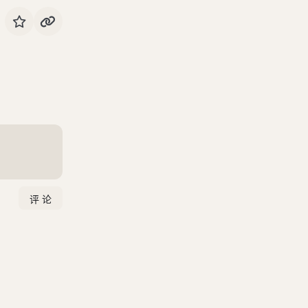
子曰：“君子之事上也，进思尽忠，退思补过，将顺其美，匡救其恶。故上下能相亲也。诗云：‘心乎爱矣，遐不谓矣。中心藏之，何日忘之？’”
子曰：“孝子之丧亲也，哭不偯，礼无容，言不文，服美不安，闻乐不乐，食旨不甘，此哀戚之情也。三日而食，教民无以死伤生。毁不灭性，此圣人之政也。丧不过三年，示民有终也。为之棺椁衣衾而举之，陈其簠簋而哀戚之；擗踊哭泣，哀以送之；卜其宅兆，而安措之；为之宗庙，以鬼享之；春秋祭祀，以时思之。生事爱敬，死事哀慼，生民之本尽矣，死生之义备矣，孝子之事亲终矣。”