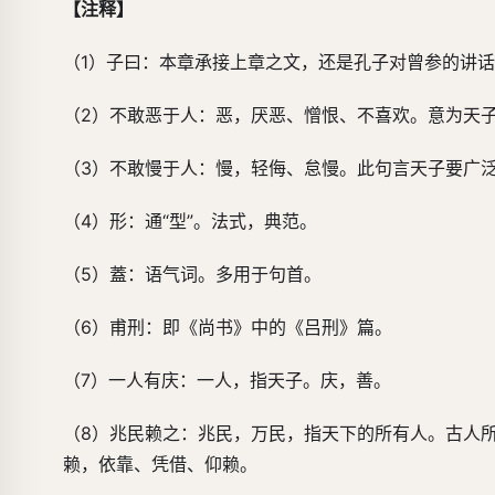
【注释】
（1）子曰：本章承接上章之文，还是孔子对曾参的讲话
（2）不敢恶于人：恶，厌恶、憎恨、不喜欢。意为天
（3）不敢慢于人：慢，轻侮、怠慢。此句言天子要广
（4）形：通“型”。法式，典范。
（5）蓋：语气词。多用于句首。
（6）甫刑：即《尚书》中的《吕刑》篇。
（7）一人有庆：一人，指天子。庆，善。
（8）兆民赖之：兆民，万民，指天下的所有人。古人所
赖，依靠、凭借、仰赖。