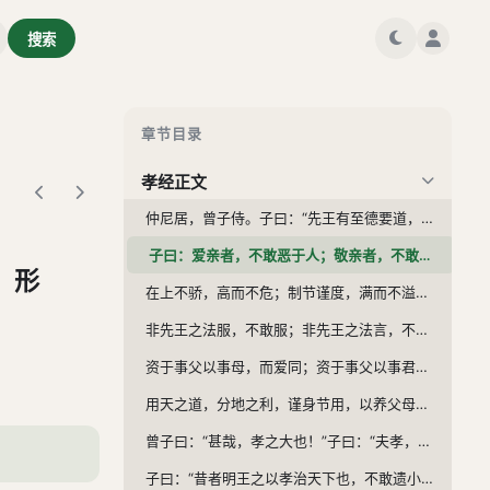
搜索
章节目录
孝经正文
仲尼居，曾子侍。子曰：“先王有至德要道，以顺天下，民用和睦，上下无怨。汝知之乎？”曾子避席曰：“参不敏，何足以知之？”子曰：“夫孝，德之本也，教之所由生也。复坐，吾语汝。身体发肤，受之父母，不敢毁伤，孝之始也。立身行道，扬名于后世，以显父母，孝之终也。夫孝，始于事亲，中于事君，终于立身。《大雅》云：‘无念尔祖，聿修厥德。’”
子曰：爱亲者，不敢恶于人；敬亲者，不敢慢于人。爱敬尽于事亲，而德教加于百姓，形于四海。蓋天子之孝也。《甫刑》云：“一人有庆，兆民赖之。”
，形
在上不骄，高而不危；制节谨度，满而不溢。高而不危，所以长守贵也；满而不溢，所以长守富也。富贵不离其身，然后能保其社稷，而和其民人。蓋诸侯之孝也。《诗》云：“战战兢兢，如临深渊，如履薄冰。”
非先王之法服，不敢服；非先王之法言，不敢道；非先王之德行，不敢行。是故非法不言，非道不行。口无择言，身无择行。言满天下无口过，行满天下无怨恶。三者备矣，然后能守其宗庙。蓋卿大夫之孝也。《诗》云：“夙夜匪懈，以事一人。
资于事父以事母，而爱同；资于事父以事君，而敬同。故母取其爱，而君取其敬，兼之者父也。故以孝事君则忠，以敬事长则顺。忠顺不失，以事其上，然后能保其禄位，而守其祭祀。蓋士之孝也。《诗》云：“夙兴夜寐，无忝尔所生。”
用天之道，分地之利，谨身节用，以养父母。此庶人之孝也。故自天子至于庶人，孝无终始，而患不及者，未之有也。
曾子曰：“甚哉，孝之大也！”子曰：“夫孝，天之经也，地之义也，民之行也。天地之经，而民是则之。则天之明，因地之利，以顺天下，是以其教不肃而成。其政不严而治。先王见教之可以化民也，是故先之以博爱，而民莫遗其亲；陈之以德义，而民兴行；先之以敬让，而民不争。导之以礼乐，而民和睦；示之以好恶，而民知禁。《诗》云：‘赫赫师尹，民具尔瞻。’”
子曰：“昔者明王之以孝治天下也，不敢遗小国之臣，而况于公、侯、伯、子、男乎？故得万国之欢心，以事其先王。治国者，不敢侮于鳏寡，而况于士民乎？故得百姓之欢心，以事其先君。治家者，不敢失于臣妾，而况于妻子乎？故得人之欢心，以事其亲。夫然，故生则亲安之，祭则鬼飨之。是以天下和平，灾害不生，祸乱不作。故明王之以孝治天下也如此。《诗》云：‘有觉德行，四国顺之。’”