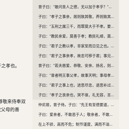
曾子曰：“敢问圣人之德，无以加于孝乎？”子曰：“天地之性，人为贵。人之行，莫大于孝。孝莫大于严父，严父莫大于配天，则周公其人也。昔者，周公郊祀后稷以配天，宗祀文王于明堂以配上帝。是以四海之内，各以其职来祭。夫圣人之德，又何以加于孝乎？故亲生之膝下，以养父母日严。圣人因严以教敬，因亲以教爱。圣人之教不肃而成，其政不严而治。其所因者本也。父子之道，天性也，君臣之义也。父母生之，续莫大焉；君亲临之，厚莫重焉。故不爱其亲而爱他人者，谓之悖德；不敬其亲而敬他人者，谓之悖礼。以顺则逆，民无则焉。不在于善，而皆在于凶德，虽得之，君子所不贵。君子则不然，言思可道，行思可乐，德义可尊，作事可法，容止可观，进退可度，以临其民。是以其民畏而爱之，则而象之，故能成其德教，而行其政令。《诗》云：‘淑人君子，其仪不忒’。”
子曰：“孝子之事亲，居则致其敬，养则致其乐，病则致其忧，丧则致其哀，祭则致其严。五者备矣，然后能事亲。事亲者，居上不骄，为下不乱，在丑不争。居上而骄则亡，为下而乱则刑，在丑而争则兵。三者不除，虽日用三牲之养，犹为不孝也。”
子曰：“五刑之属三千，而罪莫大于不孝。要君者无上，非圣人者无法，非孝者无亲。此大乱之道也。”
子曰：“教民亲爱，莫善于孝；教民礼顺，莫善于悌；移风易俗，莫善于乐；安上治民，莫善于礼。礼者，敬而已矣。故敬其父则子悦，敬其兄则弟悦，敬其君则臣悦，敬一人而千万人悦。所敬者寡，悦者众。此之谓要道也。”
子曰：“君子之教以孝，非家至而日见之也。教以孝，所以敬天下之为人父者也。教以悌，所以敬天下之为人兄者也。教以臣，所以敬天下之为人君者也。《诗》云：‘恺悌君子，民之父母。’非至德，其孰能顺民如此其大者乎？”
子曰：“君子之事亲孝，故忠可移于君；事兄悌，故顺可移于长；居家理，故治可移于官。是以行成于内，而名立于后世矣。”
子之孝也。
曾子曰：“若夫慈爱、恭敬、安亲、扬名，则闻命矣。敢问子从父之令，可谓孝乎？”子曰：“是何言与！是何言与！昔者，天子有争臣七人，虽无道，不失其天下；诸侯有争臣五人，虽无道，不失其国；大夫有争臣三人，虽无道，不失其家；士有争友，则身不离于令名；父有争子，则身不陷于不义。故当不义则争之。从父之令，又焉得为孝乎？”
子曰：“昔者明王事父孝，故事天明；事母孝，故事地察；长幼顺，故上下治。天地明察，神明彰矣。故虽天子，必有尊也，言有父也；必有先也，言有兄也。宗庙致敬，不忘亲也；修身慎行，恐辱先也；宗庙致敬，鬼神著矣。孝悌之至，通于神明，光于四海，无所不通。《诗》云：‘自西自东，自南自北，无思不服。’”
子曰：“君子之事上也，进思尽忠，退思补过，将顺其美，匡救其恶。故上下能相亲也。诗云：‘心乎爱矣，遐不谓矣。中心藏之，何日忘之？’”
子曰：“孝子之丧亲也，哭不偯，礼无容，言不文，服美不安，闻乐不乐，食旨不甘，此哀戚之情也。三日而食，教民无以死伤生。毁不灭性，此圣人之政也。丧不过三年，示民有终也。为之棺椁衣衾而举之，陈其簠簋而哀戚之；擗踊哭泣，哀以送之；卜其宅兆，而安措之；为之宗庙，以鬼享之；春秋祭祀，以时思之。生事爱敬，死事哀慼，生民之本尽矣，死生之义备矣，孝子之事亲终矣。”
尊敬来侍奉双
仲尼居，曾子侍。子曰：“先王有至德要道，以顺天下，民用和睦，上下无怨。汝知之乎？”曾子避席曰：“参不敏，何足以知之？”子曰：“夫孝，德之本也，教之所由生也。复坐，吾语汝。身体发肤，受之父母，不敢毁伤，孝之始也。立身行道，扬名于后世，以显父母，孝之终也。夫孝，始于事亲，中于事君，终于立身。《大雅》云：‘无念尔祖，聿修厥德。’”
敬父母的善
子曰：爱亲者，不敢恶于人；敬亲者，不敢慢于人。爱敬尽于事亲，而德教加于百姓，形于四海。蓋天子之孝也。《甫刑》云：“一人有庆，兆民赖之。”
在上不骄，高而不危；制节谨度，满而不溢。高而不危，所以长守贵也；满而不溢，所以长守富也。富贵不离其身，然后能保其社稷，而和其民人。蓋诸侯之孝也。《诗》云：“战战兢兢，如临深渊，如履薄冰。”