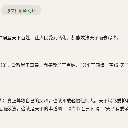
原文和翻译 对比
扩展至天下百姓，让人民受到感化，都能效法天子而去尽孝。
人(3)。爱敬尽于事亲，而德教加于百姓，形(4)于四海。蓋(5)天
人；真正尊敬自己的父母，也就不敢轻慢任何人。天子竭尽爱护
而效法，这就是天子的孝道啊！《尚书·吕刑》说：“天子有爱