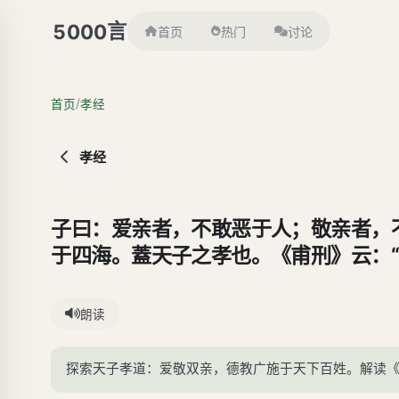
言
5000
首页
热门
讨论
/
首页
孝经
孝经
子曰：爱亲者，不敢恶于人；敬亲者，
于四海。蓋天子之孝也。《甫刑》云：“
朗读
探索天子孝道：爱敬双亲，德教广施于天下百姓。解读