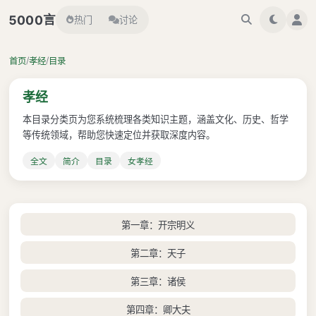
言
5000
热门
讨论
/
/
首页
孝经
目录
孝经
本目录分类页为您系统梳理各类知识主题，涵盖文化、历史、哲学
等传统领域，帮助您快速定位并获取深度内容。
全文
简介
目录
女孝经
第一章：开宗明义
第二章：天子
第三章：诸侯
第四章：卿大夫