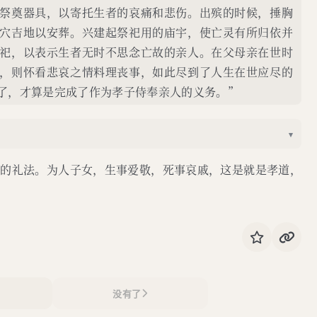
祭奠器具，以寄托生者的哀痛和悲伤。出殡的时候，捶胸
穴吉地以安葬。兴建起祭祀用的庙宇，使亡灵有所归依并
祀，以表示生者无时不思念亡故的亲人。在父母亲在世时
，则怀看悲哀之情料理丧事，如此尽到了人生在世应尽的
了，才算是完成了作为孝子侍奉亲人的义务。”
▾
循的礼法。为人子女，生事爱敬，死事哀戚，这是就是孝道，
没有了