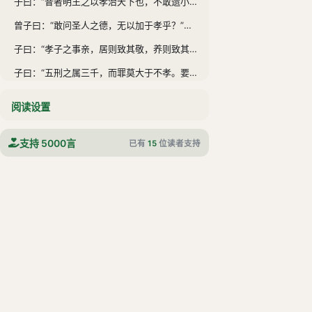
子曰：“昔者明王之以孝治天下也，不敢遗小国之臣，而况于公、侯、伯、子、男乎？故得万国之欢心，以事其先王。治国者，不敢侮于鳏寡，而况于士民乎？故得百姓之欢心，以事其先君。治家者，不敢失于臣妾，而况于妻子乎？故得人之欢心，以事其亲。夫然，故生则亲安之，祭则鬼飨之。是以天下和平，灾害不生，祸乱不作。故明王之以孝治天下也如此。《诗》云：‘有觉德行，四国顺之。’”
曾子曰：“敢问圣人之德，无以加于孝乎？”子曰：“天地之性，人为贵。人之行，莫大于孝。孝莫大于严父，严父莫大于配天，则周公其人也。昔者，周公郊祀后稷以配天，宗祀文王于明堂以配上帝。是以四海之内，各以其职来祭。夫圣人之德，又何以加于孝乎？故亲生之膝下，以养父母日严。圣人因严以教敬，因亲以教爱。圣人之教不肃而成，其政不严而治。其所因者本也。父子之道，天性也，君臣之义也。父母生之，续莫大焉；君亲临之，厚莫重焉。故不爱其亲而爱他人者，谓之悖德；不敬其亲而敬他人者，谓之悖礼。以顺则逆，民无则焉。不在于善，而皆在于凶德，虽得之，君子所不贵。君子则不然，言思可道，行思可乐，德义可尊，作事可法，容止可观，进退可度，以临其民。是以其民畏而爱之，则而象之，故能成其德教，而行其政令。《诗》云：‘淑人君子，其仪不忒’。”
子曰：“孝子之事亲，居则致其敬，养则致其乐，病则致其忧，丧则致其哀，祭则致其严。五者备矣，然后能事亲。事亲者，居上不骄，为下不乱，在丑不争。居上而骄则亡，为下而乱则刑，在丑而争则兵。三者不除，虽日用三牲之养，犹为不孝也。”
子曰：“五刑之属三千，而罪莫大于不孝。要君者无上，非圣人者无法，非孝者无亲。此大乱之道也。”
子曰：“教民亲爱，莫善于孝；教民礼顺，莫善于悌；移风易俗，莫善于乐；安上治民，莫善于礼。礼者，敬而已矣。故敬其父则子悦，敬其兄则弟悦，敬其君则臣悦，敬一人而千万人悦。所敬者寡，悦者众。此之谓要道也。”
阅读设置
子曰：“君子之教以孝，非家至而日见之也。教以孝，所以敬天下之为人父者也。教以悌，所以敬天下之为人兄者也。教以臣，所以敬天下之为人君者也。《诗》云：‘恺悌君子，民之父母。’非至德，其孰能顺民如此其大者乎？”
支持 5000言
子曰：“君子之事亲孝，故忠可移于君；事兄悌，故顺可移于长；居家理，故治可移于官。是以行成于内，而名立于后世矣。”
已有
15
位读者支持
曾子曰：“若夫慈爱、恭敬、安亲、扬名，则闻命矣。敢问子从父之令，可谓孝乎？”子曰：“是何言与！是何言与！昔者，天子有争臣七人，虽无道，不失其天下；诸侯有争臣五人，虽无道，不失其国；大夫有争臣三人，虽无道，不失其家；士有争友，则身不离于令名；父有争子，则身不陷于不义。故当不义则争之。从父之令，又焉得为孝乎？”
子曰：“昔者明王事父孝，故事天明；事母孝，故事地察；长幼顺，故上下治。天地明察，神明彰矣。故虽天子，必有尊也，言有父也；必有先也，言有兄也。宗庙致敬，不忘亲也；修身慎行，恐辱先也；宗庙致敬，鬼神著矣。孝悌之至，通于神明，光于四海，无所不通。《诗》云：‘自西自东，自南自北，无思不服。’”
子曰：“君子之事上也，进思尽忠，退思补过，将顺其美，匡救其恶。故上下能相亲也。诗云：‘心乎爱矣，遐不谓矣。中心藏之，何日忘之？’”
子曰：“孝子之丧亲也，哭不偯，礼无容，言不文，服美不安，闻乐不乐，食旨不甘，此哀戚之情也。三日而食，教民无以死伤生。毁不灭性，此圣人之政也。丧不过三年，示民有终也。为之棺椁衣衾而举之，陈其簠簋而哀戚之；擗踊哭泣，哀以送之；卜其宅兆，而安措之；为之宗庙，以鬼享之；春秋祭祀，以时思之。生事爱敬，死事哀慼，生民之本尽矣，死生之义备矣，孝子之事亲终矣。”