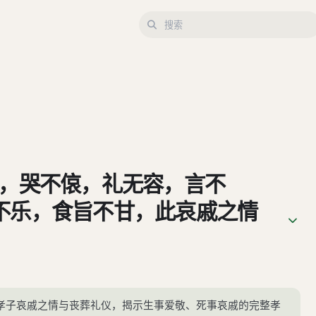
也，哭不偯，礼无容，言不
不乐，食旨不甘，此哀戚之情
无以死伤生。毁不灭性，此圣
年，示民有终也。为之棺椁衣
而哀戚之；擗踊哭泣，哀以送
孝子哀戚之情与丧葬礼仪，揭示生事爱敬、死事哀戚的完整孝