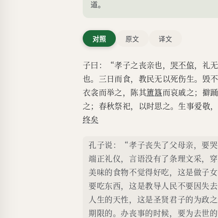
之；卜其宅兆，而安
道。
春秋祭祀，以时思之
之本尽矣，死生之义
对照
原文
译文
子曰：“孝子之丧亲也，
哭不偯
，礼
也。三日而食，教民无以死伤生。毁
衣衾而举之，陈其
簠簋
而哀戚之；擗
之；春秋祭祀，以时思之。生事爱敬
终矣
孔子说：“孝子丧失了父母亲，要哭
端正礼仪，言语没有了条理文采，穿
美味的食物不觉得好吃，这是做子女
要吃东西，这是教导人民不要因失去
人生的天性，这是圣贤君子的为政之
期限的。办丧事的时候，要为去世的