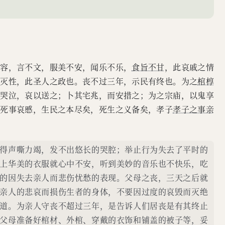
措之；为之宗庙，以鬼享之；
。生事爱敬，死事哀慼，生民
备矣，孝子之事亲终矣。”
无容，言不文，服美不安，闻乐不乐，
食旨不甘
，此哀戚之情
不灭性，此圣人之政也。丧不过三年，示民有终也。为之
棺椁
踊哭泣，哀以送之；卜其宅兆，而安措之；为之宗庙，以鬼享
，死事哀慼，生民之本尽矣，死生之义备矣，孝子
孝子之事亲
得声嘶力竭，发不出悠长的哭腔；举止行为失去了平时的
上华美的衣服就心中不安，听到美妙的音乐也不快乐，吃
的因失去亲人而悲伤忧愁的表现。父母之丧，三天之后就
亲人的悲哀而损伤生者的身体，不要因过度的哀毁而灭绝
道。为亲人守丧不超过三年，是告诉人们居丧是有其终止
父母准备好棺材、外棺、穿戴的衣饰和铺盖的被子等，妥