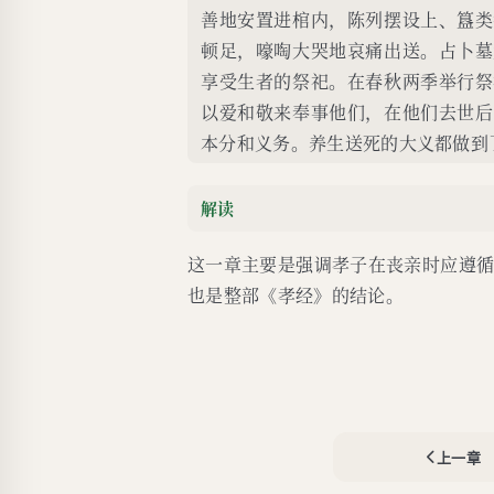
善地安置进棺内，陈列摆设上、簋类
顿足，嚎啕大哭地哀痛出送。占卜墓
享受生者的祭祀。在春秋两季举行祭
以爱和敬来奉事他们，在他们去世后
本分和义务。养生送死的大义都做到
解读
这一章主要是强调孝子在丧亲时应遵
也是整部《孝经》的结论。
上一章