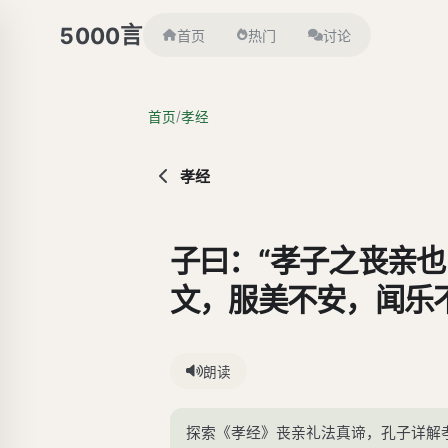
言
5000
首页
热门
讨论
/
首页
孝经
孝经
子曰：“孝子之丧亲
文，服美不安，闻乐
也。三日而食，教民
人之政也。丧不过三
朗读
衾而举之，陈其簠簋
探索《孝经》丧亲礼法真谛，孔子详解