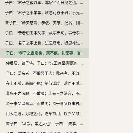
子曰：“君子之教以孝，非家至而日见之也。教以孝，所以敬天下之为人父者也。教以悌，所以敬天下之为人兄者也。教以臣，所以敬天下之为人君者也。《诗》云：‘恺悌君子，民之父母。’非至德，其孰能顺民如此其大者乎？”
子曰：“君子之事亲孝，故忠可移于君；事兄悌，故顺可移于长；居家理，故治可移于官。是以行成于内，而名立于后世矣。”
曾子曰：“若夫慈爱、恭敬、安亲、扬名，则闻命矣。敢问子从父之令，可谓孝乎？”子曰：“是何言与！是何言与！昔者，天子有争臣七人，虽无道，不失其天下；诸侯有争臣五人，虽无道，不失其国；大夫有争臣三人，虽无道，不失其家；士有争友，则身不离于令名；父有争子，则身不陷于不义。故当不义则争之。从父之令，又焉得为孝乎？”
子曰：“昔者明王事父孝，故事天明；事母孝，故事地察；长幼顺，故上下治。天地明察，神明彰矣。故虽天子，必有尊也，言有父也；必有先也，言有兄也。宗庙致敬，不忘亲也；修身慎行，恐辱先也；宗庙致敬，鬼神著矣。孝悌之至，通于神明，光于四海，无所不通。《诗》云：‘自西自东，自南自北，无思不服。’”
子曰：“君子之事上也，进思尽忠，退思补过，将顺其美，匡救其恶。故上下能相亲也。诗云：‘心乎爱矣，遐不谓矣。中心藏之，何日忘之？’”
子曰：“孝子之丧亲也，哭不偯，礼无容，言不文，服美不安，闻乐不乐，食旨不甘，此哀戚之情也。三日而食，教民无以死伤生。毁不灭性，此圣人之政也。丧不过三年，示民有终也。为之棺椁衣衾而举之，陈其簠簋而哀戚之；擗踊哭泣，哀以送之；卜其宅兆，而安措之；为之宗庙，以鬼享之；春秋祭祀，以时思之。生事爱敬，死事哀慼，生民之本尽矣，死生之义备矣，孝子之事亲终矣。”
仲尼居，曾子侍。子曰：“先王有至德要道，以顺天下，民用和睦，上下无怨。汝知之乎？”曾子避席曰：“参不敏，何足以知之？”子曰：“夫孝，德之本也，教之所由生也。复坐，吾语汝。身体发肤，受之父母，不敢毁伤，孝之始也。立身行道，扬名于后世，以显父母，孝之终也。夫孝，始于事亲，中于事君，终于立身。《大雅》云：‘无念尔祖，聿修厥德。’”
子曰：爱亲者，不敢恶于人；敬亲者，不敢慢于人。爱敬尽于事亲，而德教加于百姓，形于四海。蓋天子之孝也。《甫刑》云：“一人有庆，兆民赖之。”
在上不骄，高而不危；制节谨度，满而不溢。高而不危，所以长守贵也；满而不溢，所以长守富也。富贵不离其身，然后能保其社稷，而和其民人。蓋诸侯之孝也。《诗》云：“战战兢兢，如临深渊，如履薄冰。”
非先王之法服，不敢服；非先王之法言，不敢道；非先王之德行，不敢行。是故非法不言，非道不行。口无择言，身无择行。言满天下无口过，行满天下无怨恶。三者备矣，然后能守其宗庙。蓋卿大夫之孝也。《诗》云：“夙夜匪懈，以事一人。
资于事父以事母，而爱同；资于事父以事君，而敬同。故母取其爱，而君取其敬，兼之者父也。故以孝事君则忠，以敬事长则顺。忠顺不失，以事其上，然后能保其禄位，而守其祭祀。蓋士之孝也。《诗》云：“夙兴夜寐，无忝尔所生。”
用天之道，分地之利，谨身节用，以养父母。此庶人之孝也。故自天子至于庶人，孝无终始，而患不及者，未之有也。
曾子曰：“甚哉，孝之大也！”子曰：“夫孝，天之经也，地之义也，民之行也。天地之经，而民是则之。则天之明，因地之利，以顺天下，是以其教不肃而成。其政不严而治。先王见教之可以化民也，是故先之以博爱，而民莫遗其亲；陈之以德义，而民兴行；先之以敬让，而民不争。导之以礼乐，而民和睦；示之以好恶，而民知禁。《诗》云：‘赫赫师尹，民具尔瞻。’”