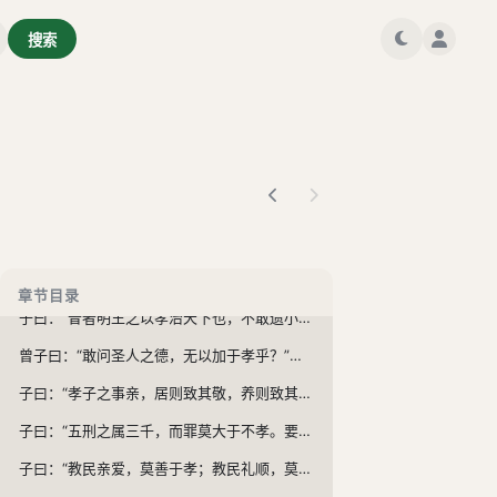
孝经正文
搜索
仲尼居，曾子侍。子曰：“先王有至德要道，以顺天下，民用和睦，上下无怨。汝知之乎？”曾子避席曰：“参不敏，何足以知之？”子曰：“夫孝，德之本也，教之所由生也。复坐，吾语汝。身体发肤，受之父母，不敢毁伤，孝之始也。立身行道，扬名于后世，以显父母，孝之终也。夫孝，始于事亲，中于事君，终于立身。《大雅》云：‘无念尔祖，聿修厥德。’”
子曰：爱亲者，不敢恶于人；敬亲者，不敢慢于人。爱敬尽于事亲，而德教加于百姓，形于四海。蓋天子之孝也。《甫刑》云：“一人有庆，兆民赖之。”
在上不骄，高而不危；制节谨度，满而不溢。高而不危，所以长守贵也；满而不溢，所以长守富也。富贵不离其身，然后能保其社稷，而和其民人。蓋诸侯之孝也。《诗》云：“战战兢兢，如临深渊，如履薄冰。”
非先王之法服，不敢服；非先王之法言，不敢道；非先王之德行，不敢行。是故非法不言，非道不行。口无择言，身无择行。言满天下无口过，行满天下无怨恶。三者备矣，然后能守其宗庙。蓋卿大夫之孝也。《诗》云：“夙夜匪懈，以事一人。
资于事父以事母，而爱同；资于事父以事君，而敬同。故母取其爱，而君取其敬，兼之者父也。故以孝事君则忠，以敬事长则顺。忠顺不失，以事其上，然后能保其禄位，而守其祭祀。蓋士之孝也。《诗》云：“夙兴夜寐，无忝尔所生。”
用天之道，分地之利，谨身节用，以养父母。此庶人之孝也。故自天子至于庶人，孝无终始，而患不及者，未之有也。
曾子曰：“甚哉，孝之大也！”子曰：“夫孝，天之经也，地之义也，民之行也。天地之经，而民是则之。则天之明，因地之利，以顺天下，是以其教不肃而成。其政不严而治。先王见教之可以化民也，是故先之以博爱，而民莫遗其亲；陈之以德义，而民兴行；先之以敬让，而民不争。导之以礼乐，而民和睦；示之以好恶，而民知禁。《诗》云：‘赫赫师尹，民具尔瞻。’”
章节目录
子曰：“昔者明王之以孝治天下也，不敢遗小国之臣，而况于公、侯、伯、子、男乎？故得万国之欢心，以事其先王。治国者，不敢侮于鳏寡，而况于士民乎？故得百姓之欢心，以事其先君。治家者，不敢失于臣妾，而况于妻子乎？故得人之欢心，以事其亲。夫然，故生则亲安之，祭则鬼飨之。是以天下和平，灾害不生，祸乱不作。故明王之以孝治天下也如此。《诗》云：‘有觉德行，四国顺之。’”
曾子曰：“敢问圣人之德，无以加于孝乎？”子曰：“天地之性，人为贵。人之行，莫大于孝。孝莫大于严父，严父莫大于配天，则周公其人也。昔者，周公郊祀后稷以配天，宗祀文王于明堂以配上帝。是以四海之内，各以其职来祭。夫圣人之德，又何以加于孝乎？故亲生之膝下，以养父母日严。圣人因严以教敬，因亲以教爱。圣人之教不肃而成，其政不严而治。其所因者本也。父子之道，天性也，君臣之义也。父母生之，续莫大焉；君亲临之，厚莫重焉。故不爱其亲而爱他人者，谓之悖德；不敬其亲而敬他人者，谓之悖礼。以顺则逆，民无则焉。不在于善，而皆在于凶德，虽得之，君子所不贵。君子则不然，言思可道，行思可乐，德义可尊，作事可法，容止可观，进退可度，以临其民。是以其民畏而爱之，则而象之，故能成其德教，而行其政令。《诗》云：‘淑人君子，其仪不忒’。”
子曰：“孝子之事亲，居则致其敬，养则致其乐，病则致其忧，丧则致其哀，祭则致其严。五者备矣，然后能事亲。事亲者，居上不骄，为下不乱，在丑不争。居上而骄则亡，为下而乱则刑，在丑而争则兵。三者不除，虽日用三牲之养，犹为不孝也。”
子曰：“五刑之属三千，而罪莫大于不孝。要君者无上，非圣人者无法，非孝者无亲。此大乱之道也。”
子曰：“教民亲爱，莫善于孝；教民礼顺，莫善于悌；移风易俗，莫善于乐；安上治民，莫善于礼。礼者，敬而已矣。故敬其父则子悦，敬其兄则弟悦，敬其君则臣悦，敬一人而千万人悦。所敬者寡，悦者众。此之谓要道也。”